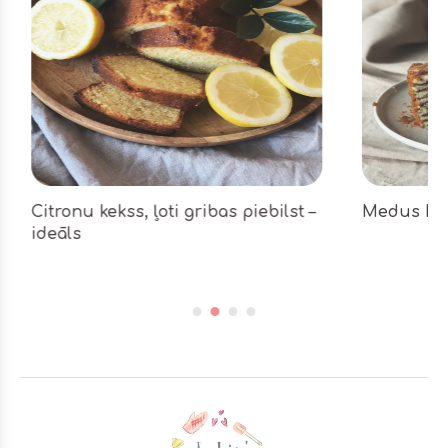
Citronu kekss, ļoti gribas piebilst –
Medus kūka,
ideāls
Footer