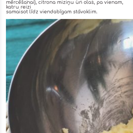
mērcēšanai), citrona miziņu un olas, pa vienam,
katru reizi
samaisot līdz viendabīgam stāvoklim.