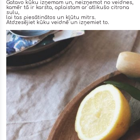
Gatavo kūku izņemam un, neizņemot no veidnes,
kamēr tā ir karsta, aplaistam ar atlikušo citrona
sulu,
lai tas piesātinātos un kļūtu mitrs.
Atdzesējiet kūku veidnē un izņemiet to.