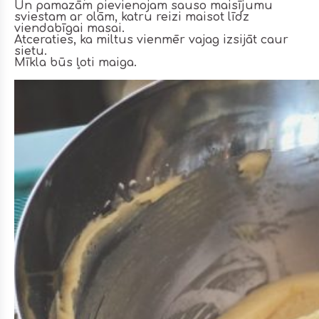
Un pamazām pievienojam sauso maisījumu
sviestam ar olām, katru reizi maisot līdz
viendabīgai masai.
Atceraties, ka miltus vienmēr vajag izsijāt caur
sietu.
Mīkla būs ļoti maiga.