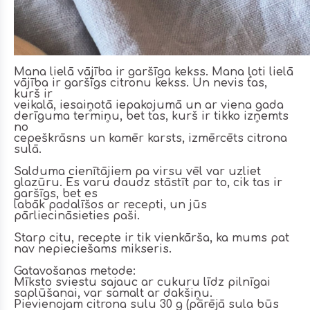
Mana lielā vājība ir garšīga kekss. Mana ļoti lielā
vājība ir garšīgs citronu kekss. Un nevis tas,
kurš ir
veikalā, iesaiņotā iepakojumā un ar viena gada
derīguma termiņu, bet tas, kurš ir tikko izņemts
no
cepeškrāsns un kamēr karsts, izmērcēts citrona
sulā.
Salduma cienītājiem pa virsu vēl var uzliet
glazūru. Es varu daudz stāstīt par to, cik tas ir
garšīgs, bet es
labāk padalīšos ar recepti, un jūs
pārliecināsieties paši.
Starp citu, recepte ir tik vienkārša, ka mums pat
nav nepieciešams mikseris.
Gatavošanas metode:
Mīksto sviestu sajauc ar cukuru līdz pilnīgai
saplūšanai, var samalt ar dakšiņu.
Pievienojam citrona sulu 30 g (pārējā sula būs