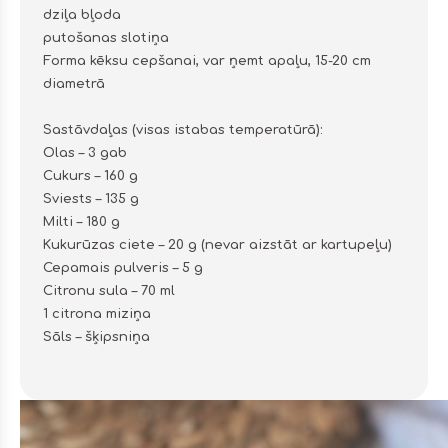
dziļa bļoda
putošanas slotiņa
Forma kēksu cepšanai, var ņemt apaļu, 15-20 cm
diametrā
Sastāvdaļas (visas istabas temperatūrā):
Olas – 3 gab
Cukurs – 160 g
Sviests – 135 g
Milti – 180 g
Kukurūzas ciete – 20 g (nevar aizstāt ar kartupeļu)
Cepamais pulveris – 5 g
Citronu sula – 70 ml
1 citrona miziņa
Sāls – šķipsniņa