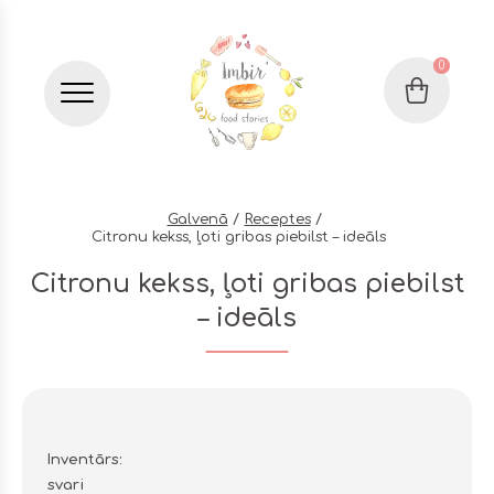
0
Grozs
Бургер меню
Galvenā
Receptes
Citronu kekss, ļoti gribas piebilst – ideāls
Citronu kekss, ļoti gribas piebilst
– ideāls
Inventārs:
svari