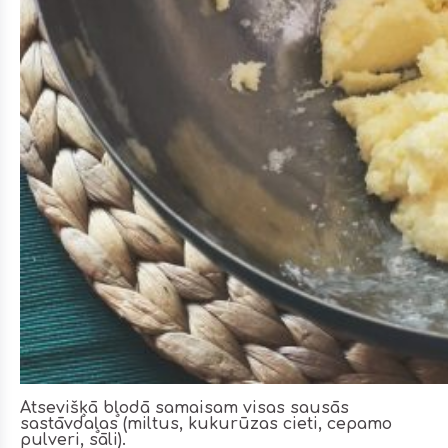
Atsevišķā bļodā samaisam visas sausās
sastāvdaļas (miltus, kukurūzas cieti, cepamo
pulveri, sāli).