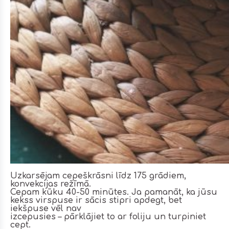
Uzkarsējam cepeškrāsni līdz 175 grādiem,
konvekcijas režīmā.
Cepam kūku 40-50 minūtes. Ja pamanāt, ka jūsu
kekss virspuse ir sācis stipri apdegt, bet
iekšpuse vēl nav
izcepusies – pārklājiet to ar foliju un turpiniet
cept.