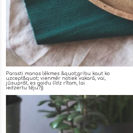
Parasti manas lēkmes &quot;gribu kaut ko
uzcept&quot; vienmēr notiek vakarā, vai,
jūsuprāt, es gaidu līdz rītam, lai
iedzertu tēju?))