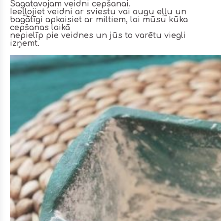
Sagatavojam veidni cepšanai.
Ieeļļojiet veidni ar sviestu vai augu eļļu un
bagātīgi apkaisiet ar miltiem, lai mūsu kūka
cepšanas laikā
nepielīp pie veidnes un jūs to varētu viegli
izņemt.