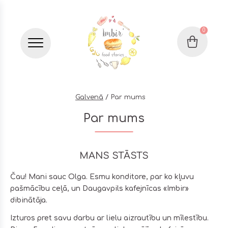
0
Grozs
Бургер меню
Galvenā
Par mums
Par mums
MANS STĀSTS
Čau! Mani sauc Olga. Esmu konditore, par ko kļuvu
pašmācību ceļā, un Daugavpils kafejnīcas «Imbir»
dibinātāja.
Izturos pret savu darbu ar lielu aizrautību un mīlestību.