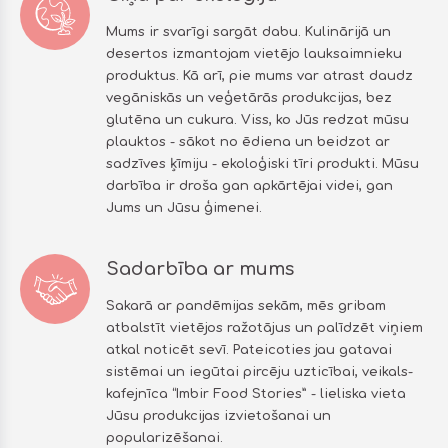
Mums ir svarīgi sargāt dabu. Kulinārijā un
desertos izmantojam vietējo lauksaimnieku
produktus. Kā arī, pie mums var atrast daudz
vegāniskās un veģetārās produkcijas, bez
glutēna un cukura. Viss, ko Jūs redzat mūsu
plauktos - sākot no ēdiena un beidzot ar
sadzīves ķīmiju - ekoloģiski tīri produkti. Mūsu
darbība ir droša gan apkārtējai videi, gan
Jums un Jūsu ģimenei.
Sadarbība ar mums
Sakarā ar pandēmijas sekām, mēs gribam
atbalstīt vietējos ražotājus un palīdzēt viņiem
atkal noticēt sevī. Pateicoties jau gatavai
sistēmai un iegūtai pircēju uzticībai, veikals-
kafejnīca “Imbir Food Stories” - lieliska vieta
Jūsu produkcijas izvietošanai un
popularizēšanai.