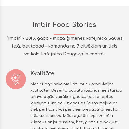
Imbir Food Stories
“Imbir” - 2015. gadā - maza ģimenes kafejnīca Saules
ielā, bet tagad - komanda no 7 cilvēkiem un liels
veikals-kafejnīca Daugavpils centrā.
Kvalitāte
Mēs stingri sekojam līdzi mūsu produkcijas
kvalitātei. Desertu pagatavošanas meistarība
pilnveidojās vairākus gadus, bet receptes
joprojām turpina uzlaboties. Visas izejvielas
tiek pērktas tikai pie tiem piegādātājiem, kam
mēs uzticamies. Mēs regulāri iepriecinām
klientus ar jaunumiem, bet, pirms tie nokļūst
uz plauktiem, mēs obligāti tos pārbaudām.