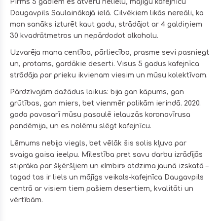
Pirms 5 gadiem es atvēru nelielu, mājīgu kafejnīcu
Daugavpils Saulainākajā ielā. Cilvēkiem likās nereāli, ka
man sanāks izturēt kaut gadu, strādājot ar 4 galdiņiem
30 kvadrātmetros un nepārdodot alkoholu.
Uzvarēja mana centība, pārliecība, prasme sevi pasniegt
un, protams, gardākie deserti. Visus 5 gadus kafejnīca
strādāja par prieku ikvienam viesim un mūsu kolektīvam.
Pārdzīvojām dažādus laikus: bija gan kāpums, gan
grūtības, gan miers, bet vienmēr palikām ierindā. 2020.
gada pavasarī mūsu pasaulē ielauzās koronavīrusa
pandēmija, un es nolēmu slēgt kafejnīcu.
Lēmums nebija viegls, bet vēlāk šis solis kļuva par
svaiga gaisa ieelpu. Mīlestība pret savu darbu izrādījās
stiprāka par šķēršļiem un «Imbir» atdzima jaunā izskatā –
tagad tas ir liels un mājīgs veikals-kafejnīca Daugavpils
centrā ar visiem tiem pašiem desertiem, kvalitāti un
vērtībām.