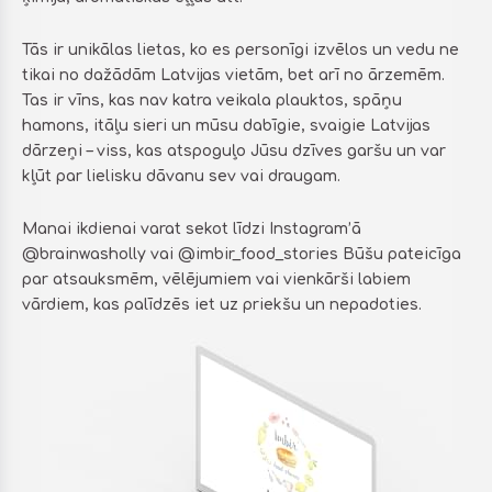
Tās ir unikālas lietas, ko es personīgi izvēlos un vedu ne
tikai no dažādām Latvijas vietām, bet arī no ārzemēm.
Tas ir vīns, kas nav katra veikala plauktos, spāņu
hamons, itāļu sieri un mūsu dabīgie, svaigie Latvijas
dārzeņi – viss, kas atspoguļo Jūsu dzīves garšu un var
kļūt par lielisku dāvanu sev vai draugam.
Manai ikdienai varat sekot līdzi Instagram’ā
@brainwasholly vai @imbir_food_stories Būšu pateicīga
par atsauksmēm, vēlējumiem vai vienkārši labiem
vārdiem, kas palīdzēs iet uz priekšu un nepadoties.