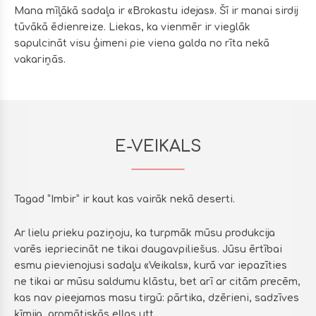
Mana mīļākā sadaļa ir «Brokastu idejas». Šī ir manai sirdij
tūvākā ēdienreize. Liekas, ka vienmēr ir vieglāk
sapulcināt visu ģimeni pie viena galda no rīta nekā
vakariņās.
E-VEIKALS
Tagad “Imbir” ir kaut kas vairāk nekā deserti.
Ar lielu prieku paziņoju, ka turpmāk mūsu produkcija
varēs iepriecināt ne tikai daugavpiliešus. Jūsu ērtībai
esmu pievienojusi sadaļu «Veikals», kurā var iepazīties
ne tikai ar mūsu saldumu klāstu, bet arī ar citām precēm,
kas nav pieejamas masu tirgū: pārtika, dzērieni, sadzīves
ķīmija, aromātiskās eļļas utt.