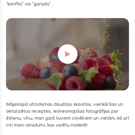
“konfits” vai “ganašs”.
Open video
Mājaslapā atrodamas daudzas skaistas, vienkāršas un
detalizētas receptes, iedvesmojošas fotogrāfijas par
ēdienu, vīnu, man garā tuviem cilvēkiem un vietām, kā arī
citi mani atradumi, kas varētu noderēt.