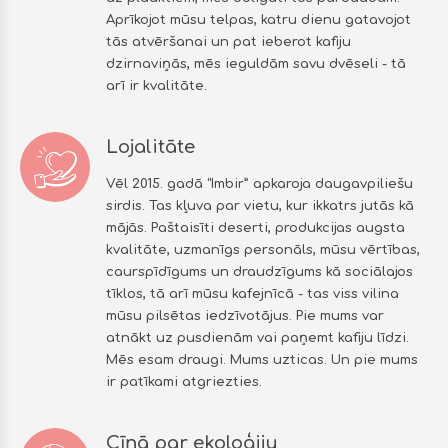
Aprīkojot mūsu telpas, katru dienu gatavojot
tās atvēršanai un pat ieberot kafiju
dzirnaviņās, mēs ieguldām savu dvēseli - tā
arī ir kvalitāte.
Lojalitāte
Vēl 2015. gadā “Imbir” apkaroja daugavpiliešu
sirdis. Tas kļuva par vietu, kur ikkatrs jutās kā
mājās. Paštaisīti deserti, produkcijas augsta
kvalitāte, uzmanīgs personāls, mūsu vērtības,
caurspīdīgums un draudzīgums kā sociālajos
tīklos, tā arī mūsu kafejnīcā - tas viss vilina
mūsu pilsētas iedzīvotājus. Pie mums var
atnākt uz pusdienām vai paņemt kafiju līdzi.
Mēs esam draugi. Mums uzticas. Un pie mums
ir patīkami atgriezties.
Cīņā par ekoloģiju