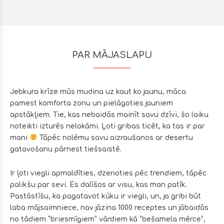
PAR MĀJASLAPU
Jebkura krīze mūs mudina uz kaut ko jaunu, māca
pamest komforta zonu un pielāgoties jauniem
apstākļiem. Tie, kas nebaidās mainīt savu dzīvi, šo laiku
noteikti izturēs nelokāmi. Ļoti gribas ticēt, ka tas ir par
mani
Tāpēc nolēmu savu aizraušanos ar desertu
gatavošanu pārnest tiešsaistē.
Ir ļoti viegli apmaldīties, dzenoties pēc trendiem, tāpēc
palikšu par sevi. Es dalīšos ar visu, kas man patīk.
Pastāstīšu, ka pagatavot kūku ir viegli, un, ja gribi būt
laba mājsaimniece, nav jāzina 1000 receptes un jābaidās
no tādiem “briesmīgiem” vārdiem kā “bešamela mērce”,