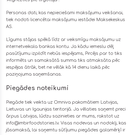
Personas dati, kas nepieciešami maksājumu veikšanai,
tiek nodoti licencētai maksājumu iestādei Maksekeskus
AS.
Līgums stājas spēkā līdz ar veiksmīgu maksājumu uz
internetveikala bankas kontu. Ja kādu iemeslu dēļ
pasūtījumu izpildīt nebūs iespējams, Pircējs par to tiks
informēts un samaksātā summa tiks atmaksāta pēc
iespējas ātrāk, bet ne vēlāk kā 14 dienu laikā pēc
paziņojuma saņemšanas.
Piegādes noteikumi
Piegāde tiek veikta uz Omniva pakomātiem Latvijas,
Lietuvas un Igaunijas teritorijā. Ja vēlaties saņemt preci
ārpus Latvijas, lūdzu sazinieties ar mums, rakstot uz
info@imbirfoodstories.lv.
Visas nodevas un nodokļi, kas
jāsamaksā, lai saņemtu sūtījumu piegādes galamērķī ir