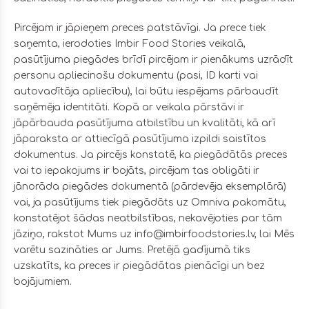
Pircējam ir jāpieņem preces patstāvīgi. Ja prece tiek
saņemta, ierodoties Imbir Food Stories veikalā,
pasūtījuma piegādes brīdī pircējam ir pienākums uzrādīt
personu apliecinošu dokumentu (pasi, ID karti vai
autovadītāja apliecību), lai būtu iespējams pārbaudīt
saņēmēja identitāti. Kopā ar veikala pārstāvi ir
jāpārbauda pasūtījuma atbilstību un kvalitāti, kā arī
jāparaksta ar attiecīgā pasūtījuma izpildi saistītos
dokumentus. Ja pircējs konstatē, ka piegādātās preces
vai to iepakojums ir bojāts, pircējam tas obligāti ir
jānorāda piegādes dokumentā (pārdevēja eksemplārā)
vai, ja pasūtījums tiek piegādāts uz Omniva pakomātu,
konstatējot šādas neatbilstības, nekavējoties par tām
jāziņo, rakstot Mums uz info@imbirfoodstories.lv, lai Mēs
varētu sazināties ar Jums. Pretējā gadījumā tiks
uzskatīts, ka preces ir piegādātas pienācīgi un bez
bojājumiem.