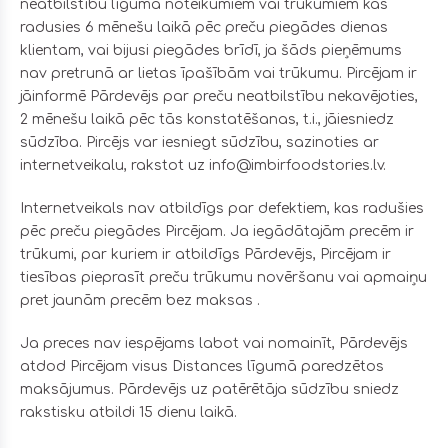
neatbilstību līguma noteikumiem vai trūkumiem kas
radusies 6 mēnešu laikā pēc preču piegādes dienas
klientam, vai bijusi piegādes brīdī, ja šāds pieņēmums
nav pretrunā ar lietas īpašībām vai trūkumu. Pircējam ir
jāinformē Pārdevējs par preču neatbilstību nekavējoties,
2 mēnešu laikā pēc tās konstatēšanas, t.i., jāiesniedz
sūdzība. Pircējs var iesniegt sūdzību, sazinoties ar
internetveikalu, rakstot uz info@imbirfoodstories.lv.
Internetveikals nav atbildīgs par defektiem, kas radušies
pēc preču piegādes Pircējam. Ja iegādātajām precēm ir
trūkumi, par kuriem ir atbildīgs Pārdevējs, Pircējam ir
tiesības pieprasīt preču trūkumu novēršanu vai apmaiņu
pret jaunām precēm bez maksas .
Ja preces nav iespējams labot vai nomainīt, Pārdevējs
atdod Pircējam visus Distances līgumā paredzētos
maksājumus. Pārdevējs uz patērētāja sūdzību sniedz
rakstisku atbildi 15 dienu laikā.