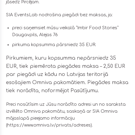
jāsedz Pircējam.
SIA EventsLab nodrošina piegādi bez maksas, ja:
preci saņemsiet mūsu veikalā “Imbir Food Stories”
Daugavpils, Alejas 76
pirkuma kopsumma pārsniedz 35 EUR.
Pirkumiem
, kuru kopsumma nepārsniedz 35
EUR, tiek piemērota piegādes maksa – 2,50 EUR
par piegādi uz kādu no Latvijas teritorijā
esošajiem Omniva pakomātiem. Piegādes maksa
tiek norādīta, noformējot Pasūtījumu.
Preci nosūtīsim uz Jūsu norādīto adresi un no saraksta
izvēlēto Omniva pakomātu, saskaņā ar SIA Omniva
mājaslapā pieejamo informāciju
(
https://www.omniva.lv/privats/adreses
).