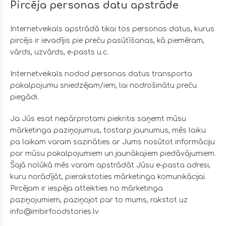
Pircēja personas datu apstrāde
Internetveikals apstrādā tikai tos personas datus, kurus
pircējs ir ievadījis pie preču pasūtīšanas, kā piemēram,
vārds, uzvārds, e-pasts u.c.
Internetveikals nodod personas datus transporta
pakalpojumu sniedzējam/iem, lai nodrošinātu preču
piegādi.
Ja Jūs esat nepārprotami piekritis saņemt mūsu
mārketinga paziņojumus, tostarp jaunumus, mēs laiku
pa laikam varam sazināties ar Jums nosūtot informāciju
par mūsu pakalpojumiem un jaunākajiem piedāvājumiem.
Šajā nolūkā mēs varam apstrādāt Jūsu e-pasta adresi,
kuru norādījāt, pierakstoties mārketinga komunikācijai.
Pircējam ir iespēja atteikties no mārketinga
paziņojumiem, paziņojot par to mums, rakstot uz
info@imbirfoodstories.lv