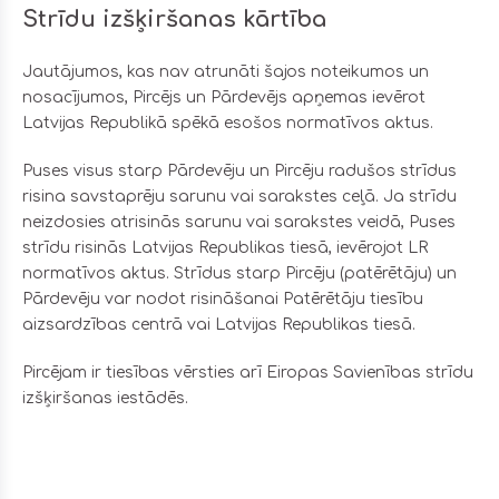
Strīdu izšķiršanas kārtība
Jautājumos, kas nav atrunāti šajos noteikumos un
nosacījumos, Pircējs un Pārdevējs apņemas ievērot
Latvijas Republikā spēkā esošos normatīvos aktus.
Puses visus starp Pārdevēju un Pircēju radušos strīdus
risina savstaprēju sarunu vai sarakstes ceļā. Ja strīdu
neizdosies atrisinās sarunu vai sarakstes veidā, Puses
strīdu risinās Latvijas Republikas tiesā, ievērojot LR
normatīvos aktus. Strīdus starp Pircēju (patērētāju) un
Pārdevēju var nodot risināšanai Patērētāju tiesību
aizsardzības centrā vai Latvijas Republikas tiesā.
Pircējam ir tiesības vērsties arī Eiropas Savienības strīdu
izšķiršanas iestādēs.