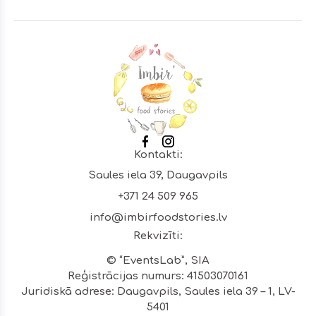
Footer
Kontakti:
Saules iela 39, Daugavpils
+371 24 509 965
info@imbirfoodstories.lv
Rekvizīti:
© “EventsLab”, SIA
Reģistrācijas numurs: 41503070161
Juridiskā adrese: Daugavpils, Saules iela 39 – 1, LV-
5401