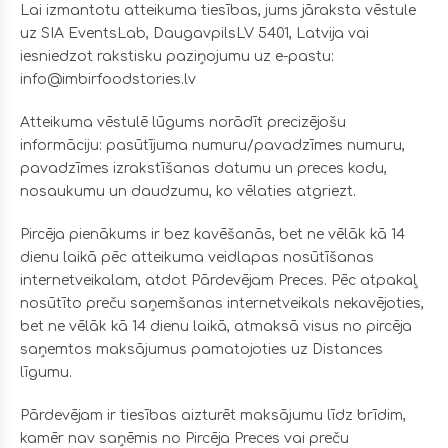
Lai izmantotu atteikuma tiesības, jums jāraksta vēstule
uz SIA EventsLab, DaugavpilsLV 5401, Latvija vai
iesniedzot rakstisku paziņojumu uz e-pastu:
info@imbirfoodstories.lv
Atteikuma vēstulē lūgums norādīt precizējošu
informāciju: pasūtījuma numuru/pavadzīmes numuru,
pavadzīmes izrakstīšanas datumu un preces kodu,
nosaukumu un daudzumu, ko vēlaties atgriezt.
Pircēja pienākums ir bez kavēšanās, bet ne vēlāk kā 14
dienu laikā pēc atteikuma veidlapas nosūtīšanas
internetveikalam, atdot Pārdevējam Preces. Pēc atpakaļ
nosūtīto preču saņemšanas internetveikals nekavējoties,
bet ne vēlāk kā 14 dienu laikā, atmaksā visus no pircēja
saņemtos maksājumus pamatojoties uz Distances
līgumu.
Pārdevējam ir tiesības aizturēt maksājumu līdz brīdim,
kamēr nav saņēmis no Pircēja Preces vai preču