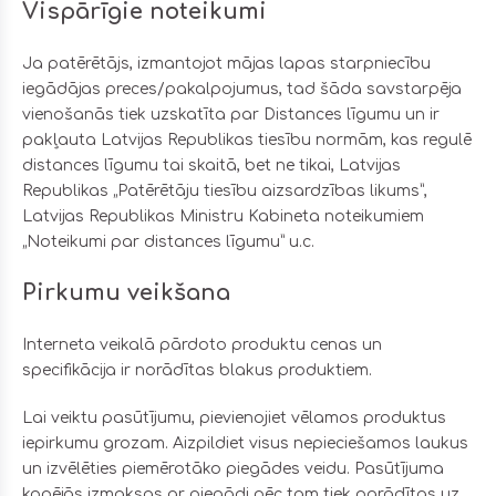
Vispārīgie noteikumi
Ja patērētājs, izmantojot mājas lapas starpniecību
iegādājas preces/pakalpojumus, tad šāda savstarpēja
vienošanās tiek uzskatīta par Distances līgumu un ir
pakļauta Latvijas Republikas tiesību normām, kas regulē
distances līgumu tai skaitā, bet ne tikai, Latvijas
Republikas „Patērētāju tiesību aizsardzības likums”,
Latvijas Republikas Ministru Kabineta noteikumiem
„Noteikumi par distances līgumu” u.c.
Pirkumu veikšana
Interneta veikalā pārdoto produktu cenas un
specifikācija ir norādītas blakus produktiem.
Lai veiktu pasūtījumu, pievienojiet vēlamos produktus
iepirkumu grozam. Aizpildiet visus nepieciešamos laukus
un izvēlēties piemērotāko piegādes veidu. Pasūtījuma
kopējās izmaksas ar piegādi pēc tam tiek parādītas uz