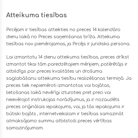
Atteikuma tiesības
Pircējam ir tiesības atteikties no preces 14 kalendāro
dienu laikā no Preces saņemšanas brīža. Atteikuma
tiesības nav piemērojamas, ja Pircējs ir juridiska persona.
Lai izmantotu 14 dienu atteikuma tiesības, preces drīkst
izmantot tikai tām paredzētajiem mērķiem, patērētājs ir
atbildīgs par preces kvalitātes un drošuma
saglabāšanu atteikuma tiesību realizēšanas termiņā. Ja
preces tiek nepiemēroti izmantotas vai bojātas,
lietošanas laikā nevērīgi izturoties pret preci vai
neievērojot instrukcijas norādījumus, ja ir nozaudēts
preces oriģinālais iepakojums, vai, ja tās iepakojums ir
būtiski bojāts , internetveikalam ir tiesības samazināt
atmaksājamo summu atbilstoši preces vērtības
samazinājumam.