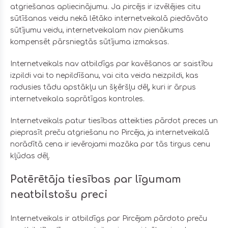
atgriešanas apliecinājumu. Ja pircējs ir izvēlējies citu
sūtīšanas veidu nekā lētāko internetveikalā piedāvāto
sūtījumu veidu, internetveikalam nav pienākums
kompensēt pārsniegtās sūtījuma izmaksas.
Internetveikals nav atbildīgs par kavēšanos ar saistību
izpildi vai to nepildīšanu, vai cita veida neizpildi, kas
radusies tādu apstākļu un šķēršļu dēļ, kuri ir ārpus
internetveikala saprātīgas kontroles.
Internetveikals patur tiesības atteikties pārdot preces un
pieprasīt preču atgriešanu no Pircēja, ja internetveikalā
norādītā cena ir ievērojami mazāka par tās tirgus cenu
kļūdas dēļ.
Patērētāja tiesības par līgumam
neatbilstošu preci
Internetveikals ir atbildīgs par Pircējam pārdoto preču