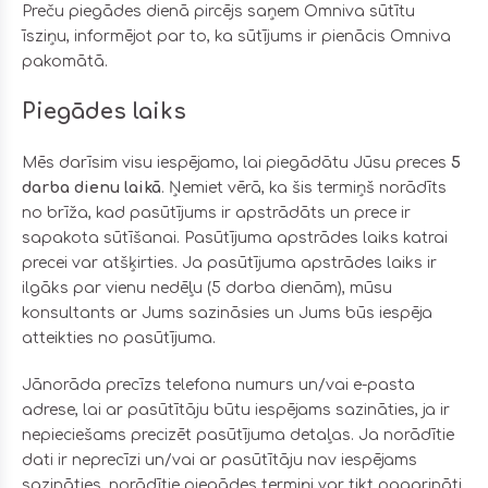
Preču piegādes dienā pircējs saņem Omniva sūtītu
īsziņu, informējot par to, ka sūtījums ir pienācis Omniva
pakomātā.
Piegādes laiks
Mēs darīsim visu iespējamo, lai piegādātu Jūsu preces
5
darba dienu laikā
. Ņemiet vērā, ka šis termiņš norādīts
no brīža, kad pasūtījums ir apstrādāts un prece ir
sapakota sūtīšanai. Pasūtījuma apstrādes laiks katrai
precei var atšķirties. Ja pasūtījuma apstrādes laiks ir
ilgāks par vienu nedēļu (5 darba dienām), mūsu
konsultants ar Jums sazināsies un Jums būs iespēja
atteikties no pasūtījuma.
Jānorāda precīzs telefona numurs un/vai e-pasta
adrese, lai ar pasūtītāju būtu iespējams sazināties, ja ir
nepieciešams precizēt pasūtījuma detaļas. Ja norādītie
dati ir neprecīzi un/vai ar pasūtītāju nav iespējams
sazināties, norādītie piegādes termiņi var tikt pagarināti.