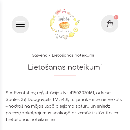
0
Grozs
Бургер меню
Galvenā
Lietošanas noteikumi
Lietošanas noteikumi
SIA EventsLav, reģistrācijas Nr. 41503070161, adrese:
Saules 39, Daugavpils LV 5401, turpmāk – internetveikals
– nodrošina mājas lapā pieejamo saturu un sniedz
preces/pakalpojumus saskaņā ar zemāk izklāstītajiem
Lietošanas noteikumiem.