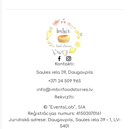
Footer
Kontakti:
Saules iela 39, Daugavpils
+371 24 509 965
info@imbirfoodstories.lv
Rekvizīti:
© “EventsLab”, SIA
Reģistrācijas numurs: 41503070161
Juridiskā adrese: Daugavpils, Saules iela 39 – 1, LV-
5401