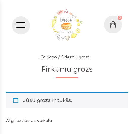
0
Grozs
Бургер меню
Galvenā
Pirkumu grozs
Pirkumu grozs
Jūsu grozs ir tukšs.
Atgriezties uz veikalu