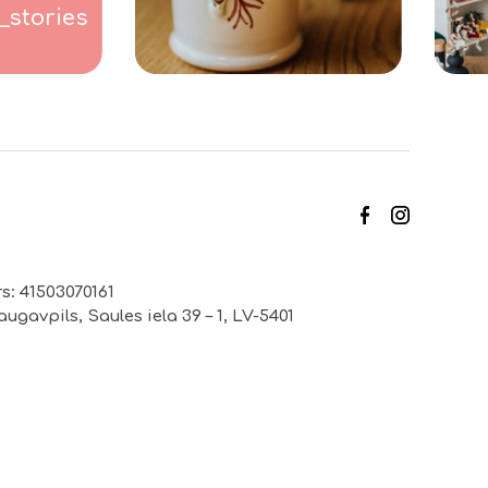
_stories
s: 41503070161
ugavpils, Saules iela 39 – 1, LV-5401