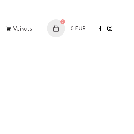
0
Veikals
0
EUR
Grozs