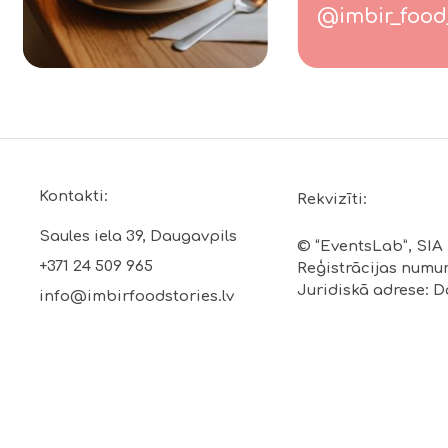
@imbir_food
Kontakti:
Rekvizīti:
Saules iela 39, Daugavpils
© “EventsLab”, SIA
+371 24 509 965
Reģistrācijas numur
Juridiskā adrese: Da
info@imbirfoodstories.lv