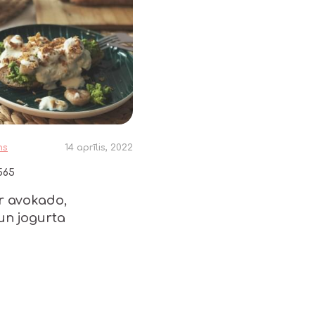
ns
14 aprīlis, 2022
565
r avokado,
un jogurta