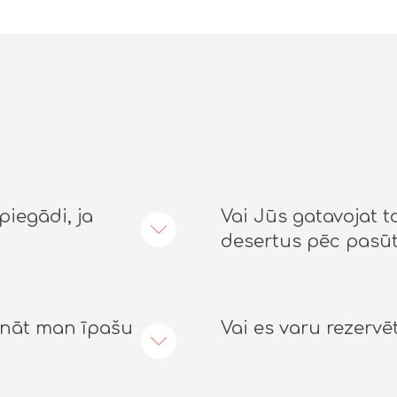
piegādi, ja
Vai Jūs gatavojat t
desertus pēc pasū
cināt man īpašu
Vai es varu rezervē