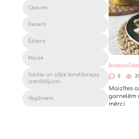
Cepumi
Deserti
Ēdiens
Maize
Brokastis,Ēdie
Saldie un sāļie konditorejas
0
2
izstrādājumi
Maizītes a
garnelēm 
Vegāniem
mērci