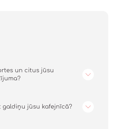
ortes un citus jūsu
tījuma?
t galdiņu jūsu kafejnīcā?