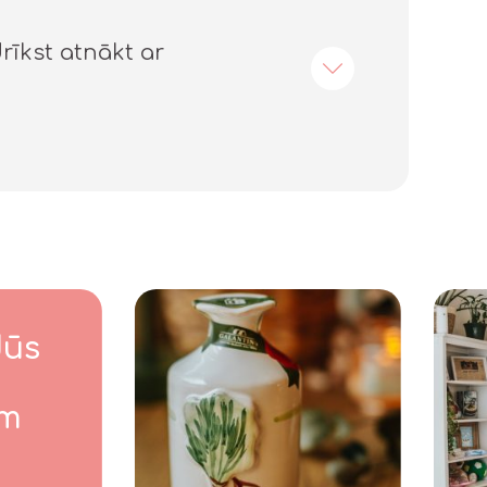
drīkst atnākt ar
Jūs
am