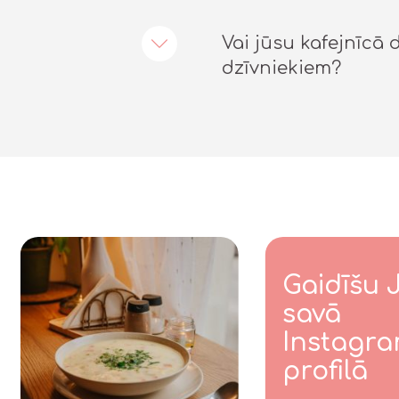
Vai jūsu kafejnīcā 
dzīvniekiem?
Gaidīšu 
savā
Instagr
profilā