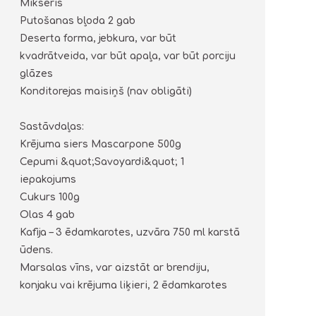
Mikseris
Putošanas bļoda 2 gab
Deserta forma, jebkura, var būt
kvadrātveida, var būt apaļa, var būt porciju
glāzes
Konditorejas maisiņš (nav obligāti)
Sastāvdaļas:
Krējuma siers Mascarpone 500g
Cepumi &quot;Savoyardi&quot; 1
iepakojums
Cukurs 100g
Olas 4 gab
Kafija – 3 ēdamkarotes, uzvāra 750 ml karstā
ūdens.
Marsalas vīns, var aizstāt ar brendiju,
konjaku vai krējuma liķieri, 2 ēdamkarotes