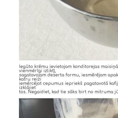
Iegūto krēmu ievietojam konditorejas maisiņā (
vienmērīgi izlikt),
sagatavojam deserta formu, iesmērējam apak
katru reizi
iemērcējot cepumus iepriekš pagatavotā kafijā. 
izklājiet
tos. Negaidiet, kad tie sāks birt no mitruma j