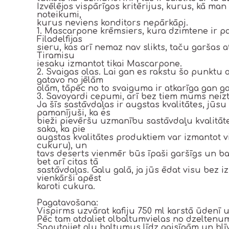
Izvēlējos vispārīgos kritērijus, kurus, kā man 
noteikumi,
kurus neviens konditors nepārkāpj.
1. Mascarpone krēmsiers, kura dzimtene ir pat
Filadelfijas
sieru, kas arī nemaz nav slikts, taču garšas 
Tiramisu
iesaku izmantot tikai Mascarpone.
2. Svaigas olas. Lai gan es rakstu šo punktu o
gatavo no jēlām
olām, tāpēc no to svaiguma ir atkarīga gan ga
3. Savoyardi cepumi, arī bez tiem mums neizti
Ja šīs sastāvdaļas ir augstas kvalitātes, jūsu
pamanījuši, ka es
bieži pievēršu uzmanību sastāvdaļu kvalitāte
saka, ka pie
augstas kvalitātes produktiem var izmantot v
cukuru), un
tavs deserts vienmēr būs īpaši garšīgs un ba
bet arī citas tā
sastāvdaļas. Galu galā, ja jūs ēdat visu bez izš
vienkārši apēst
karoti cukura.
Pagatavošana:
Vispirms uzvārat kafiju 750 ml karstā ūdenī un
Pēc tam atdaliet olbaltumvielas no dzeltenu
Saputojiet olu baltumus līdz gaisīgām un b