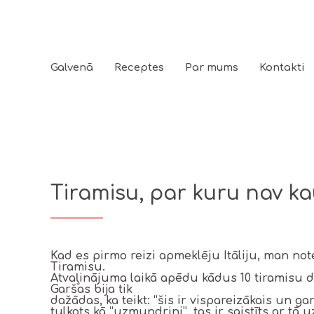
Galvenā
Receptes
Par mums
Kontakti
Tiramisu, par kuru nav k
Kad es pirmo reizi apmeklēju Itāliju, man note
Tiramisu.
Atvaļinājuma laikā apēdu kādus 10 tiramisu d
Garšas bija tik
dažādas, ka teikt: “šis ir vispareizākais un ga
tulkots kā “uzmundrini”, tas ir saistīts ar tā 