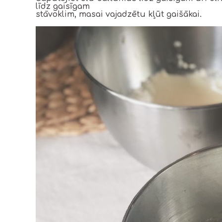
līdz gaisīgam
stāvoklim, masai vajadzētu kļūt gaišākai.