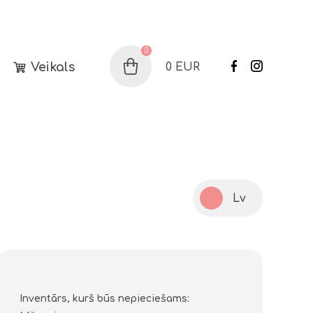
0
Veikals
0
EUR
Grozs
Lv
Inventārs, kurš būs nepieciešams: