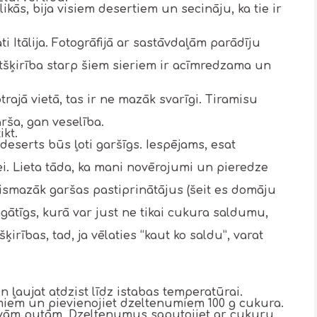
likās, bija visiem desertiem un secināju, ka tie ir
i Itālija. Fotogrāfijā ar sastāvdaļām parādīju
atšķirība starp šiem sieriem ir acīmredzama un
trajā vietā, tas ir ne mazāk svarīgi. Tiramisu
rša, gan veselība.
kt.
 deserts būs ļoti garšīgs. Iespējams, esat
i. Lieta tāda, ka mani novērojumi un pieredze
ismazāk garšas pastiprinātājus (šeit es domāju
gātīgs, kurā var just ne tikai cukura saldumu,
ķirības, tad, ja vēlaties “kaut ko saldu”, varat
 ļaujat atdzist līdz istabas temperatūrai.
miem un pievienojiet dzeltenumiem 100 g cukura.
līvām putām. Dzeltenumus saputojiet ar cukuru