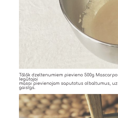
Tālāk dzeltenumiem pievieno 500g Mascarpon
Iegūtajai
masai pievienojam saputotus olbaltumus, uzm
gaisīgs.