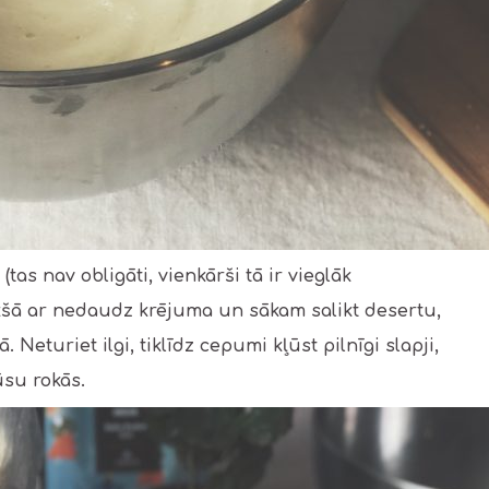
tas nav obligāti, vienkārši tā ir vieglāk
šā ar nedaudz krējuma un sākam salikt desertu,
Neturiet ilgi, tiklīdz cepumi kļūst pilnīgi slapji,
ūsu rokās.