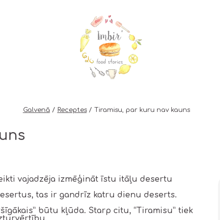
Galvenā
Receptes
Tiramisu, par kuru nav kauns
auns
ikti vajadzēja izmēģināt īstu itāļu desertu
esertus, tas ir gandrīz katru dienu deserts.
ršīgākais” būtu kļūda. Starp citu, “Tiramisu” tiek
uzturvērtību.