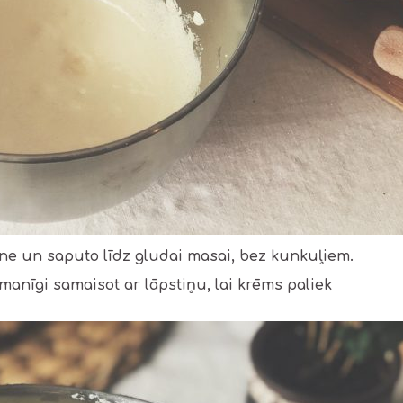
e un saputo līdz gludai masai, bez kunkuļiem.
anīgi samaisot ar lāpstiņu, lai krēms paliek