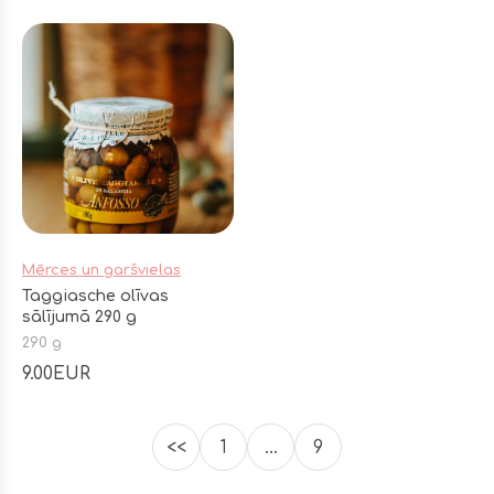
Mērces un garšvielas
Taggiasche olīvas
sālījumā 290 g
290 g
9.00EUR
<<
1
…
9