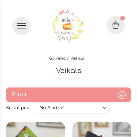
0
Grozs
Бургер меню
Galvenā
Veikals
Veikals
Filtrēt
Kārtot pēc:
No A līdz Z