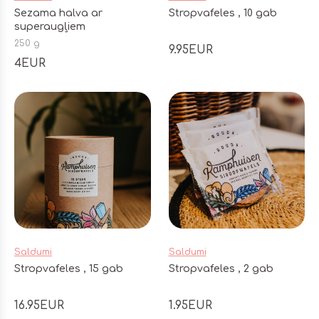
Sezama halva ar
Stropvafeles , 10 gab
superaugļiem
250 g
9.95EUR
4EUR
Saldumi
Saldumi
Stropvafeles , 15 gab
Stropvafeles , 2 gab
16.95EUR
1.95EUR