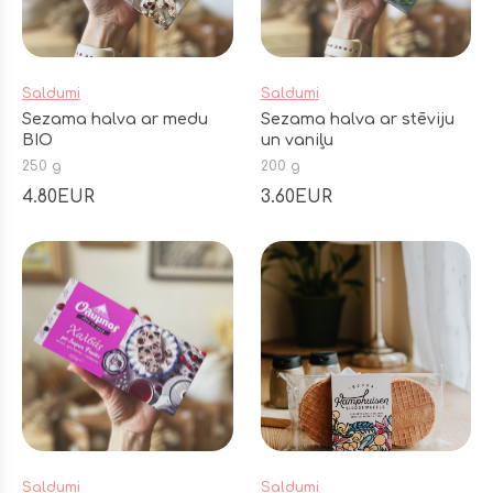
Saldumi
Saldumi
Sezama halva ar medu
Sezama halva ar stēviju
BIO
un vaniļu
250 g
200 g
4.80EUR
3.60EUR
Saldumi
Saldumi