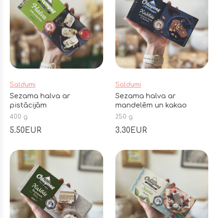
Saldumi
Saldumi
Sezama halva ar
Sezama halva ar
pistācijām
mandelēm un kakao
400 g
250 g
5.50EUR
3.30EUR