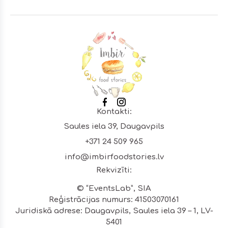
Footer
Kontakti:
Saules iela 39, Daugavpils
+371 24 509 965
info@imbirfoodstories.lv
Rekvizīti:
© “EventsLab”, SIA
Reģistrācijas numurs: 41503070161
Juridiskā adrese: Daugavpils, Saules iela 39 – 1, LV-
5401