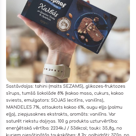
Sastāvdaļas: tahini (malts SEZAMS), glikozes-fruktozes
sīrups, tumšā šokolāde 8% (kakao masa, cukurs, kakao
sviests, emulgators: SOJAS lecitīns, vanilīns),
MANDELES 7%, attaukots kakao 6%, augu eļļa (palmu
eļļa), ziepjusaknes ekstrakts, aromāts: vanilīns. Var
saturēt riekstu daļiņas. 100 g produkta uzturvērtība:
enerģētiskā vērtība: 2234kJ / 536kcal; tauki: 35,8g, no
kuriem piesātinātās taukskābes: 8,7g; ogļhidrāti: 37,0g, no