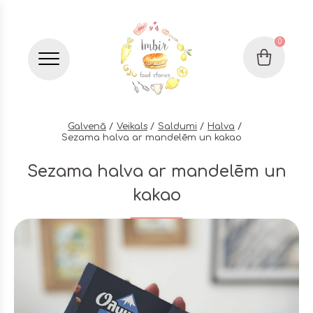
0
Grozs
Бургер меню
Galvenā
Veikals
Saldumi
Halva
Sezama halva ar mandelēm un kakao
Sezama halva ar mandelēm un
kakao