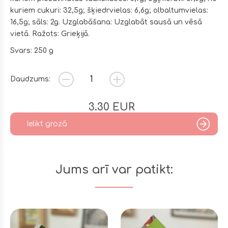
kuriem cukuri: 32,5g; šķiedrvielas: 6,6g; olbaltumvielas:
16,5g; sāls: 2g. Uzglabāšana: Uzglabāt sausā un vēsā
vietā. Ražots: Grieķijā.
Svars: 250 g
Daudzums:
3.30
EUR
Ielikt grozā
Jums arī var patikt: