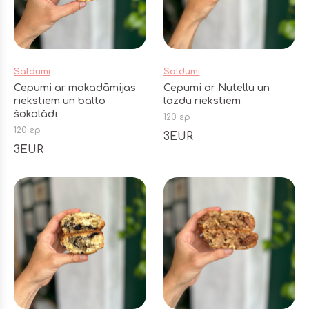
Saldumi
Saldumi
Cepumi ar makadāmijas
Cepumi ar Nutellu un
riekstiem un balto
lazdu riekstiem
šokolådi
120 гр
120 гр
3EUR
3EUR