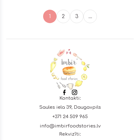
1
2
3
…
Footer
Kontakti:
Saules iela 39, Daugavpils
+371 24 509 965
info@imbirfoodstories.lv
Rekvizīti: