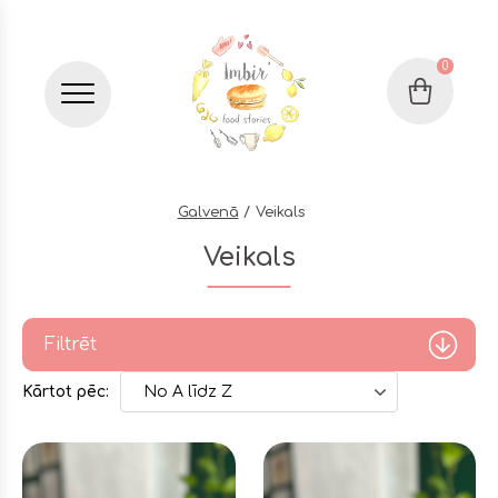
0
Grozs
Бургер меню
Galvenā
Veikals
Veikals
Filtrēt
Kārtot pēc:
No A līdz Z