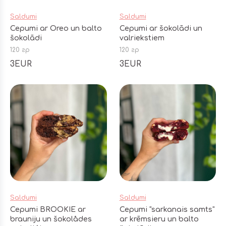
Saldumi
Saldumi
Cepumi ar Oreo un balto
Cepumi ar šokolādi un
šokolādi
valriekstiem
120 гр
120 гр
3EUR
3EUR
Saldumi
Saldumi
Cepumi BROOKIE ar
Cepumi "sarkanais samts"
brauniju un šokolådes
ar krēmsieru un balto