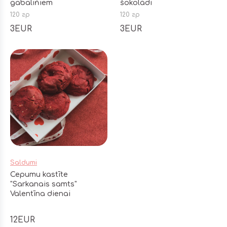
gabalińiem
šokolādi
120 гр
120 гр
3EUR
3EUR
Saldumi
Cepumu kastīte
"Sarkanais samts"
Valentīna dienai
12EUR