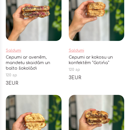
Saldumi
Saldumi
Cepumi ar avenēm,
Cepumi ar kokosu un
mandełu skaidām un
konfektēm “Gotińa”
balto šokolādi
120 гр
120 гр
3EUR
3EUR