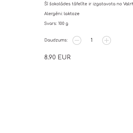
Šī šokolādes tāfelīte ir izgatavota no
Valr
Alergēni:
laktoze
Svars: 100 g
Daudzums:
8.90
EUR