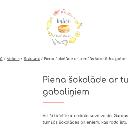
nā
Veikals
Saldumi
Piena šokolāde ar tumšās šokolādes gabal
Piena šokolāde ar t
gabaliņiem
Arī šī tāfelīte ir unikāla savā veidā.
Gardas
tumšās šokolādes pilieniem, kas rada īst