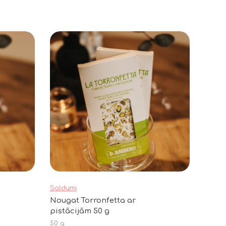
Saldumi
Nougat Torronfetta ar
pistācijām 50 g
50 g