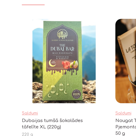
Saldumi
Saldumi
Dubaijas tumšā šokolādes
Nougat T
tāfelīte XL (220g)
Pjemonta
50 g
220 g