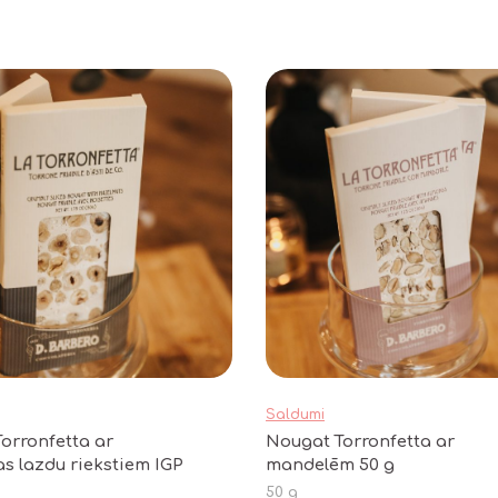
Saldumi
orronfetta ar
Nougat Torronfetta ar
s lazdu riekstiem IGP
mandelēm 50 g
50 g