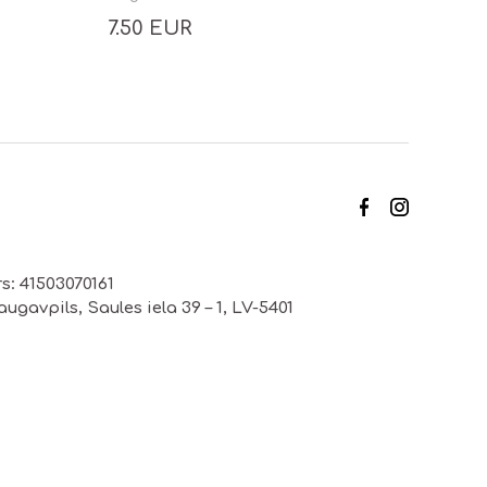
7.50 EUR
s: 41503070161
ugavpils, Saules iela 39 – 1, LV-5401