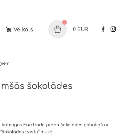
0
Veikals
0
EUR
Grozs
iņiem
umšās šokolādes
 krēmīgas Fairtrade piena šokolādes
gabaliņš ar
u
“šokolādes tvistu”
mutē.