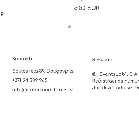
5.50 EUR
UR
Kontakti:
Rekvizīti:
Saules iela 39, Daugavpils
© “EventsLab”, SIA
+371 24 509 965
Reģistrācijas numur
Juridiskā adrese: Da
info@imbirfoodstories.lv