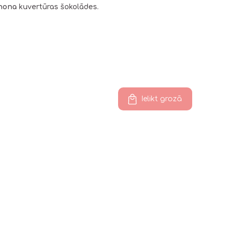
hona
kuvertūras šokolādes.
Ielikt grozā