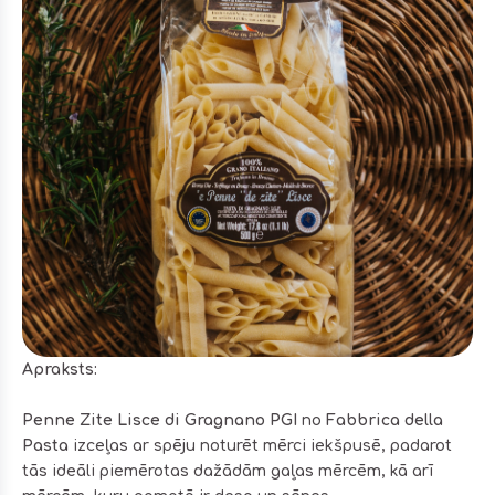
Apraksts:
Penne Zite Lisce di Gragnano PGI
no
Fabbrica della
Pasta
izceļas ar spēju noturēt mērci iekšpusē, padarot
tās ideāli piemērotas dažādām gaļas mērcēm, kā arī