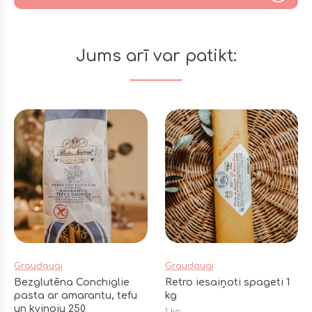
Jums arī var patikt:
Graudaugi
Graudaugi
Bezglutēna Conchiglie
Retro iesaiņoti spageti 1
pasta ar amarantu, tefu
kg
un kvinoju 250
1 kg