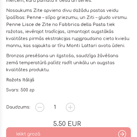
mērcēm, kuru pamatā ir desa un sēnes.
Nosaukums
Zite
apvieno divu dažādu pastas veidu
īpašības:
Penne
– slīpo griezumu, un
Ziti
– gludo virsmu.
Penne Lisce de Zite
no
Fabbrica della Pasta
tiek
ražotas, ievērojot tradīcijas, izmantojot augstākās
kvalitātes pirmās ekstrakcijas rupjgraudaino cieto kviešu
mannu, kas sajaukta ar tīru
Monti Lattari
avota ūdeni.
Bronzas presēšana un ilgstoša, saudzīga žāvēšana
zemā temperatūrā palīdz radīt unikālu un augstas
kvalitātes produktu.
Ražots Itālijā
Svars: 500 гр
Daudzums:
5.50
EUR
Ielikt grozā