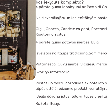
Kas iekļauts komplektā?
4 pārsteiguma iepakojumi ar Pasta di G
No
slavenākajām un iecienītākajām past
Gigli, Gnocca, Candele ca pont, Paccheri
Rigatoni un citas
.
4 pārsteiguma gatavās mērces 180 g
Izvēlētas no
Itālijas tradicionālajām mēr
Puttanesca, Olīvu mērce, Sicīliešu mērc
Svarīga informācija:
Pastas un mērču dažādība tiek noteikta p
tāpēc attēlā redzamie produkti var atšķir
Ideāla dāvana īstas itāļu virtuves cienītā
Ražots Itālijā