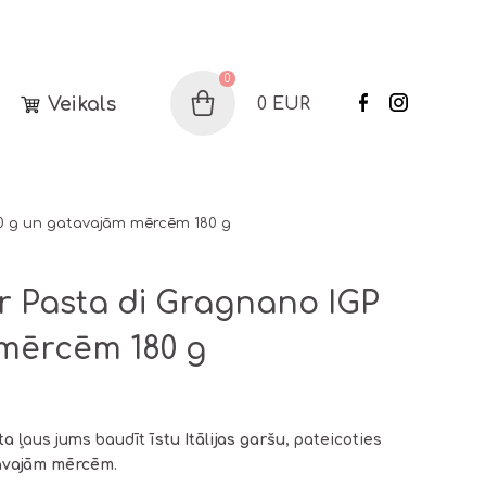
0
Veikals
0
EUR
Grozs
0 g un gatavajām mērcēm 180 g
r Pasta di Gragnano IGP
 mērcēm 180 g
ta
ļaus jums baudīt
īstu Itālijas garšu
, pateicoties
tavajām mērcēm
.