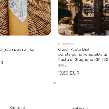
i
Graudaugi
aiņoti spageti 1 kg
Quick Pasta Dish
pārsteiguma komplekts ar
Pasta di Gragnano IGP 250
UR
un gatavu pastas mērci 180
430 g
10.50 EUR
Kontakti:
Rekvizīti: