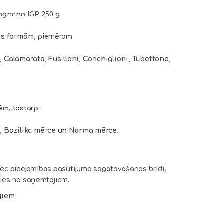
ragnano IGP 250 g
as formām
, piemēram:
, Calamarata, Fusilloni, Conchiglioni, Tubettone,
cēm
, tostarp:
e, Bazilika mērce un Norma mērce
.
ēc pieejamības pasūtījuma sagatavošanas brīdī,
ties no saņemtajiem.
jiem!