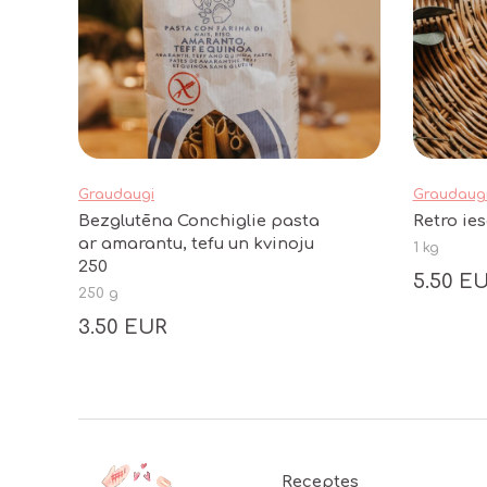
Graudaugi
Graudaug
Bezglutēna Conchiglie pasta
Retro ies
ar amarantu, tefu un kvinoju
1 kg
250
5.50 E
250 g
3.50 EUR
Footer
Receptes