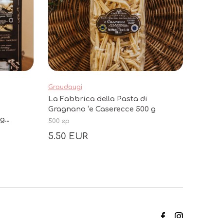
Graudaugi
La Fabbrica della Pasta di
Gragnano ‘e Caserecce 500 g
 g
500 гр
 g
5.50 EUR