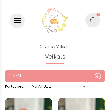
0
Grozs
Бургер меню
Galvenā
Veikals
Veikals
Filtrēt
Kārtot pēc:
No A līdz Z