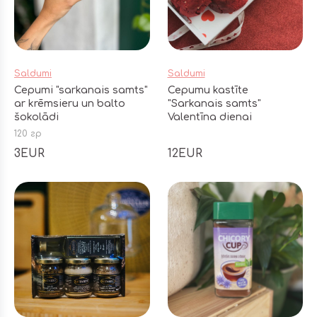
Saldumi
Saldumi
Cepumi "sarkanais samts"
Cepumu kastīte
ar krēmsieru un balto
"Sarkanais samts"
šokolādi
Valentīna dienai
120 гр
3EUR
12EUR