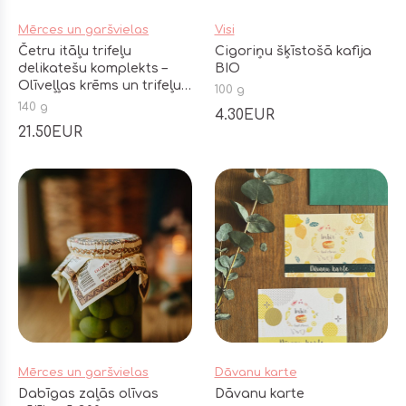
Mērces un garšvielas
Visi
Četru itāļu trifeļu
Cigoriņu šķīstošā kafija
delikatešu komplekts –
BIO
Olīveļļas krēms un trifeļu
100 g
mērce
140 g
4.30EUR
21.50EUR
Mērces un garšvielas
Dāvanu karte
Dabīgas zaļās olīvas
Dāvanu karte