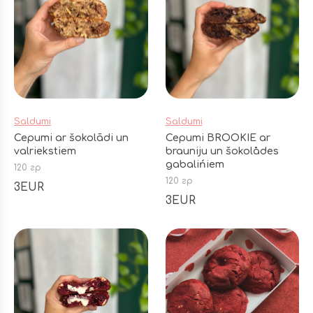
Saldumi
Saldumi
Cepumi ar šokolādi un
Cepumi BROOKIE ar
valriekstiem
brauniju un šokolådes
gabalińiem
120 гр
120 гр
3EUR
3EUR