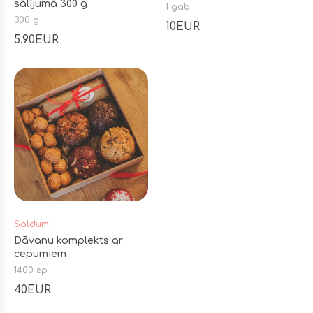
sālījumā 300 g
1 gab
300 g
10EUR
5.90EUR
Saldumi
Dāvanu komplekts ar
cepumiem
1400 гр
40EUR