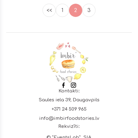
<<
1
2
3
Footer
Kontakti:
Saules iela 39, Daugavpils
+371 24 509 965
info@imbirfoodstories.lv
Rekvizīti:
© “EventsLab”, SIA