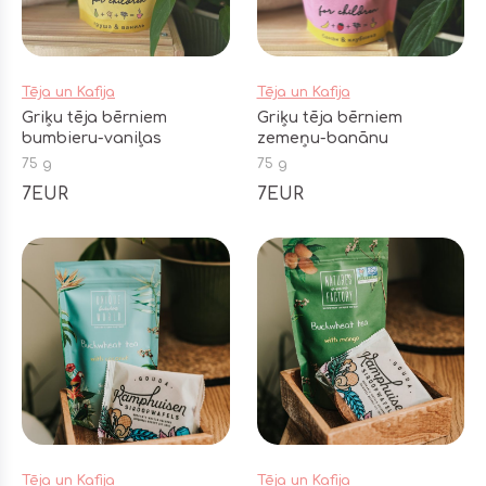
Tēja un Kafija
Tēja un Kafija
Griķu tēja bērniem
Griķu tēja bērniem
bumbieru-vaniļas
zemeņu-banānu
75 g
75 g
7EUR
7EUR
Tēja un Kafija
Tēja un Kafija