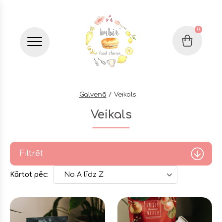
0
Grozs
Бургер меню
Galvenā
Veikals
Veikals
Filtrēt
Kārtot pēc:
No A līdz Z