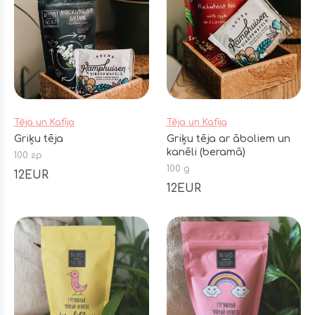
Tēja un Kafija
Tēja un Kafija
Griķu tēja
Griķu tēja ar āboliem un
kanēli (beramā)
100 гр
100 g
12EUR
12EUR