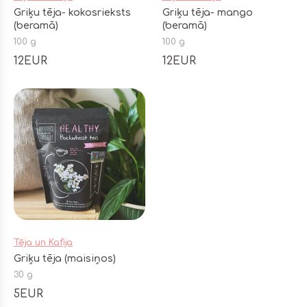
Griķu tēja- kokosrieksts
Griķu tēja- mango
(beramā)
(beramā)
100 g
100 g
12EUR
12EUR
Tēja un Kafija
Griķu tēja (maisiņos)
30 g
5EUR