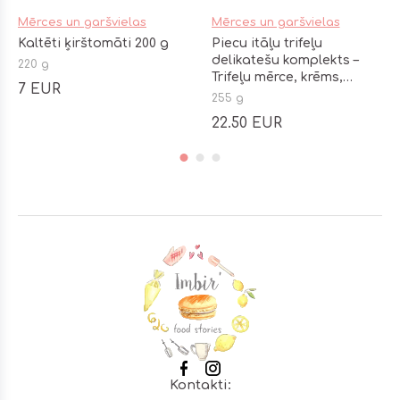
Mērces un garšvielas
Mērces un garšvielas
Kaltēti ķirštomāti 200 g
Piecu itāļu trifeļu
delikatešu komplekts –
220 g
Trifeļu mērce, krēms,
7 EUR
īpašais sāls un medus
255 g
22.50 EUR
Footer
Kontakti: