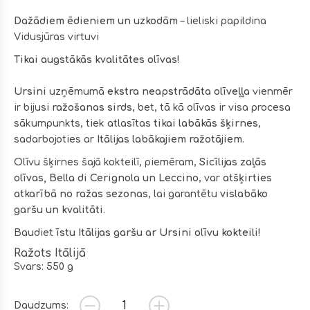
Dažādiem ēdieniem un uzkodām
– lieliski papildina
Vidusjūras virtuvi
Tikai augstākās kvalitātes olīvas!
Ursini
uzņēmumā
ekstra neapstrādāta olīveļļa
vienmēr
ir bijusi
ražošanas sirds
, bet, tā kā olīvas ir visa procesa
sākumpunkts, tiek atlasītas
tikai labākās šķirnes
,
sadarbojoties ar
Itālijas labākajiem ražotājiem
.
Olīvu šķirnes šajā kokteilī, piemēram,
Sicīlijas zaļās
olīvas, Bella di Cerignola un Leccino
, var
atšķirties
atkarībā no ražas sezonas
, lai garantētu
vislabāko
garšu un kvalitāti
.
Baudiet
īstu Itālijas garšu ar Ursini olīvu kokteili!
Ražots Itālijā
Svars: 550 g
Daudzums: