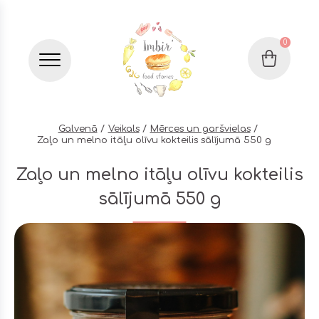
0
Grozs
Бургер меню
Galvenā
Veikals
Mērces un garšvielas
Zaļo un melno itāļu olīvu kokteilis sālījumā 550 g
Zaļo un melno itāļu olīvu kokteilis
sālījumā 550 g