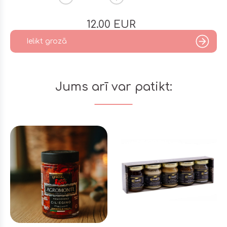
12.00
EUR
Ielikt grozā
Jums arī var patikt: