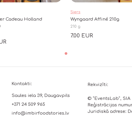
Siers
er Cadeau Holland
Wyngaard Affiné 210g
g
210 g
7.00 EUR
EUR
Kontakti:
Rekvizīti:
Saules iela 39, Daugavpils
© “EventsLab”, SIA
+371 24 509 965
Reģistrācijas numur
Juridiskā adrese: Da
info@imbirfoodstories.lv