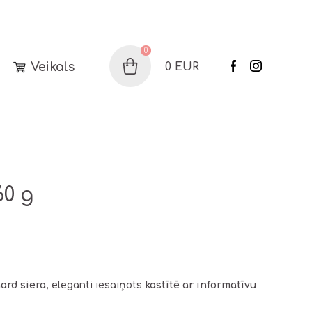
0
Veikals
0
EUR
Grozs
60 g
ard siera
, eleganti iesaiņots
kastītē ar informatīvu