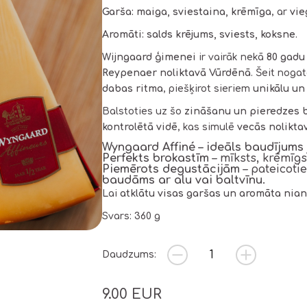
Garša:
maiga, sviestaina, krēmīga
, ar
vie
Aromāti:
salds krējums, sviests, koksne
.
Wijngaard ģimenei
ir vairāk nekā
80 gadu
Reypenaer noliktavā Vūrdēnā
. Šeit nog
dabas ritma
, piešķirot sieriem
unikālu un
Balstoties uz šo
zināšanu un pieredzes 
kontrolētā vidē
, kas simulē
vecās nolikta
Wyngaard Affiné – ideāls baudījums
Perfekts brokastīm
– mīksts, krēmīgs
Piemērots degustācijām
– pateicoti
baudāms ar alu vai baltvīnu
.
Lai
atklātu visas garšas un aromāta nia
Svars: 360 g
Daudzums:
9.00
EUR