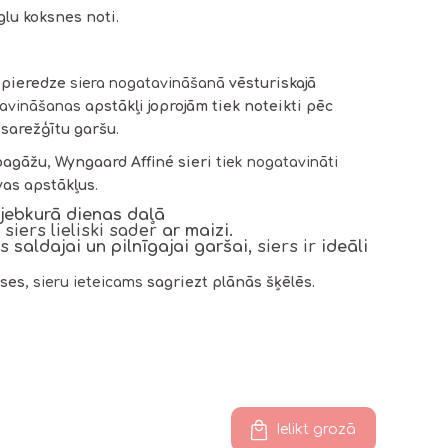
glu koksnes noti
.
 pieredze
siera nogatavināšanā
vēsturiskajā
atavināšanas
apstākļi joprojām tiek noteikti pēc
 sarežģītu garšu
.
bagāžu
,
Wyngaard Affiné sieri
tiek nogatavināti
vas apstākļus
.
 jebkurā dienas daļā
 siers lieliski sader
ar maizi
.
es
saldajai un pilnīgajai garšai
, siers ir
ideāli
nses
, sieru ieteicams
sagriezt plānās šķēlēs.
Ielikt grozā