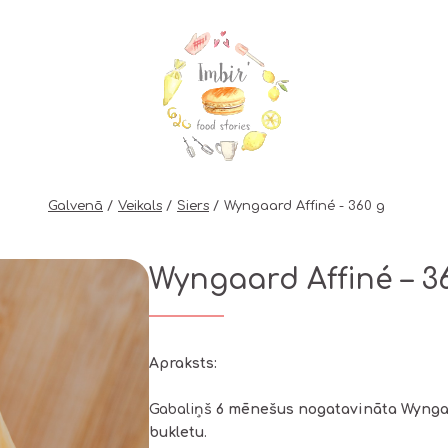
Galvenā
Veikals
Siers
Wyngaard Affiné - 360 g
Wyngaard Affiné – 3
Apraksts:
Gabaliņš
6 mēnešus nogatavināta Wynga
bukletu
.