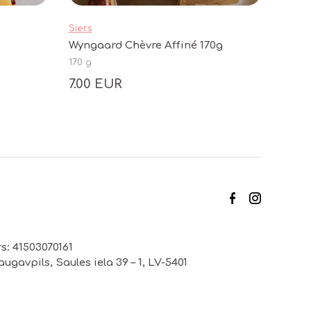
Siers
Wyngaard Chèvre Affiné 170g
170 g
7.00 EUR
s: 41503070161
ugavpils, Saules iela 39 – 1, LV-5401