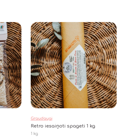
Graudaugi
Retro iesaiņoti spageti 1 kg
1 kg