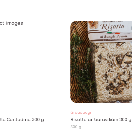
i
Graudaugi
alla Contadina 300 g
Risotto ar baravikām 300 g
300 g