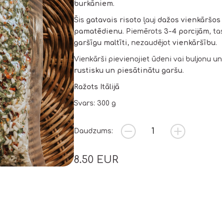
burkāniem
.
Šis
gatavais risoto
ļauj
dažos vienkāršos
pamatēdienu
. Piemērots
3-4 porcijām
, ta
garšīgu maltīti
, nezaudējot
vienkāršību
.
Vienkārši pievienojiet ūdeni vai buljonu 
rustisku un piesātinātu garšu
.
Ražots Itālijā
Svars: 300 g
Daudzums:
8.50
EUR