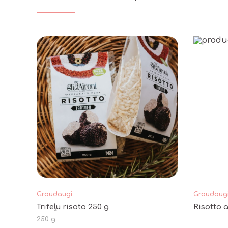
Graudaugi
Graudaug
Trifeļu risoto 250 g
Risotto 
250 g