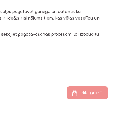
 soļos
pagatavot garšīgu un
autentisku
s ir
ideāls risinājums
tiem, kas vēlas
veselīgu un
un sekojiet pagatavošanas procesam, lai izbaudītu
Ielikt grozā