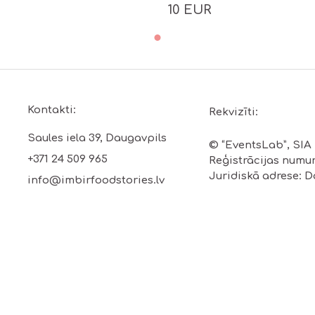
10 EUR
Kontakti:
Rekvizīti:
Saules iela 39, Daugavpils
© “EventsLab”, SIA
+371 24 509 965
Reģistrācijas numur
Juridiskā adrese: Da
info@imbirfoodstories.lv