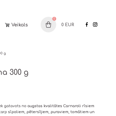
0
Veikals
0
EUR
Grozs
00 g
na 300 g
ek gatavots no
augstas kvalitātes Carnaroli rīsiem
starp
sīpoliem, pētersīļiem, puraviem, tomātiem un