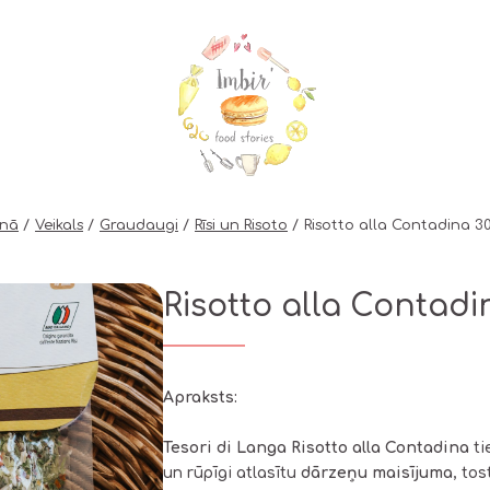
enā
Veikals
Graudaugi
Rīsi un Risoto
Risotto alla Contadina 3
Risotto alla Contadi
Apraksts:
Tesori di Langa Risotto alla Contadina
ti
un rūpīgi atlasītu
dārzeņu maisījuma
, to