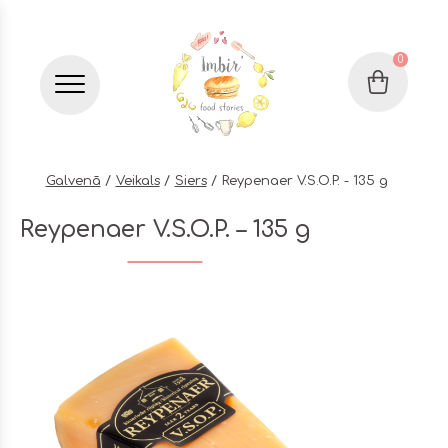
0
Grozs
Бургер меню
Galvenā
Veikals
Siers
Reypenaer V.S.O.P. - 135 g
Reypenaer V.S.O.P. – 135 g