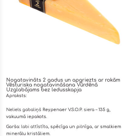
Nogatavināts 2 gadus un apgriezts ar rokām
Vēsturiska nogatavināšana Vūrdēnā
Uzglabājams bez ledusskapja
Apraksts:
Neliels gabaliņš
Reypenaer V.S.O.P.
siera –
135 g,
vakuumā iepakots
.
Garša:
labi attīstīta,
spēcīga un pilnīga
, ar
smalkiem
minerālu kristāliem
.