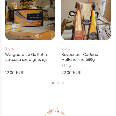
Siers
Siers
Wyngaard Le Guillotin –
Reypenaer Cadeau
Luksusa siera griezējs
Holland Trio 580g
580 g
12.00 EUR
22.00 EUR
Footer