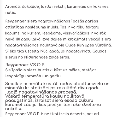
Aromāti:
šokolāde, lazdu rieksti, karameles un koksnes
notis
.
Reypenaer siera
nogatavināšanas
īpašās garšas
attīstības noslēpums
ir liels. Tas ir vairāku faktoru
kopums, no kuriem, iespējams, vissvarīgākais ir
vairāk
nekā 110 gadu laikā izveidojies mikroklimats
vecajā siera
nogatavināšanas noliktavā
pie
Oude Rijn
upes
Vūrdēnā
.
Šī ēka tika uzcelta
1906. gadā
, lai nogatavinātu
Goudas
sierus
no
Nīderlandes zaļās sirds
.
Reypenaer V.S.O.P.
Šis
īpašais siers burtiski kūst uz mēles
, atstājot
iespaidīgu aromātu un garšu
.
Smalkie minerālu kristāli
rodas
olbaltumvielu un
minerālu kristalizācijas
rezultātā
divu gadu
ilgajā nogatavināšanas procesā
.
Vasarā
temperatūra
kausu noliktavā
paaugstinās
, izraisot
sierā esošo cukuru
karamelizāciju
, kas piešķir tam
okerdzeltenu
nokrāsu
.
Reypenaer V.S.O.P.
ir ne tikai
izcils deserts
, bet arī