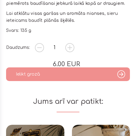
piemērots baudīšanai jebkurā laikā kopā ar draugiem
.
Lai
atklātu visas garšas un aromāta nianses
, sieru
ieteicams baudīt
plānās šķēlēs.
Svars: 135 g
Daudzums:
6.00
EUR
Ielikt grozā
Jums arī var patikt: