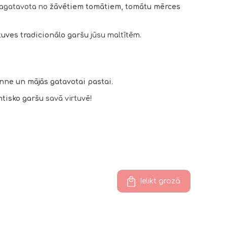
pagatavota no
žāvētiem tomātiem, tomātu mērces
irtuves tradicionālo garšu
jūsu maltītēm.
nne un mājās gatavotai pastai
.
ntisko garšu
savā virtuvē!
Ielikt grozā