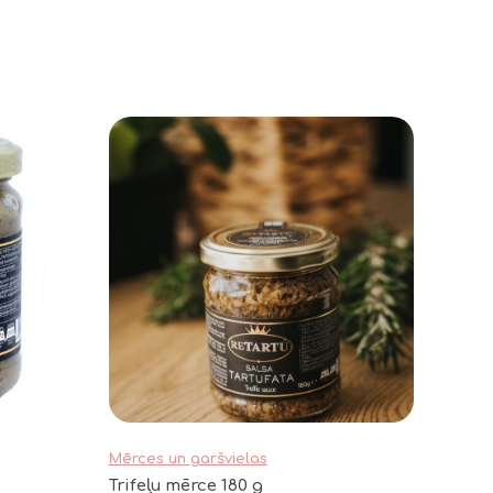
Mērces un garšvielas
Trifeļu mērce 180 g