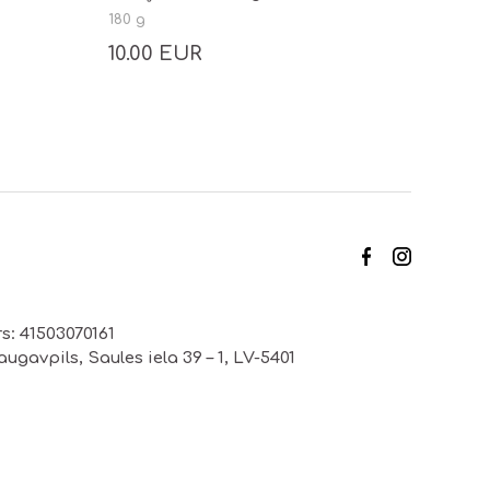
180 g
10.00 EUR
s: 41503070161
ugavpils, Saules iela 39 – 1, LV-5401