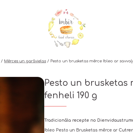
Mērces un garšvielas
Pesto un brusketas mērce Ibleo ar savvaļa
Pesto un brusketas 
fenheli 190 g
Tradicionāla recepte no Dienvidaustrumu 
Ibleo Pesto un Brusketas mērce ar
Cutrer