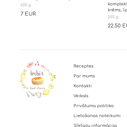
komplekts
220 g
krēms, ī
7 EUR
255 g
22.50 
Footer
Receptes
Par mums
Kontakti
Veikals
Privātuma politika
Lietošanas noteikumi
Sīkfailu informācija