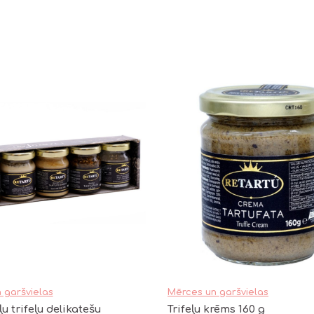
 garšvielas
Mērces un garšvielas
ļu trifeļu delikatešu
Trifeļu krēms 160 g