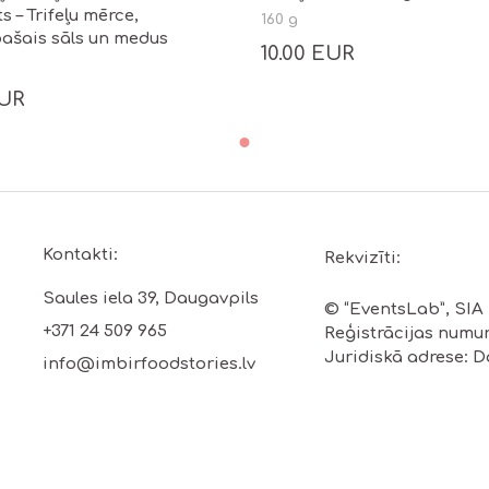
 – Trifeļu mērce,
160 g
pašais sāls un medus
10.00 EUR
EUR
Kontakti:
Rekvizīti:
Saules iela 39, Daugavpils
© “EventsLab”, SIA
+371 24 509 965
Reģistrācijas numur
Juridiskā adrese: Da
info@imbirfoodstories.lv