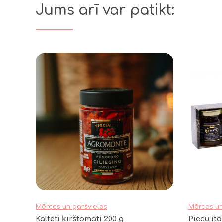
Jums arī var patikt:
Mērces un garšvielas
Mērces un
Kaltēti ķirštomāti 200 g
Piecu itā