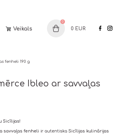
0
Veikals
0
EUR
Grozs
s fenheli 190 g
mērce Ibleo ar savvaļas
Sicīlijas!
a savvaļas fenheli
ir autentiska
Sicīlijas kulinārijas