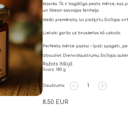
klasika
. Tā ir
bagātīga pesto mērce
, kas 
un Iblean savvaļas fenheļa
.
Ideāli piemērota
, lai piešķirtu
Sicīlijas v
Lieliski garšo uz brusketas
kā uzkoda.
Perfekta mērce pastai
– īpaši
spageti, pe
Izbaudiet
Dienvidaustrumu Sicīlijas aute
Ražots Itālijā
Svars: 180 g
Daudzums:
8.50
EUR