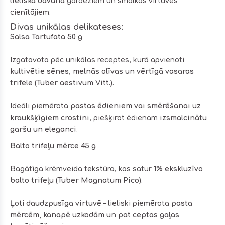
lieliska dāvana
gardēžiem un smalkās virtuves
cienītājiem.
Divas unikālas delikateses:
Salsa Tartufata 50 g
Izgatavota pēc unikālas receptes, kurā apvienoti
kultivētie sēnes, melnās olīvas un vērtīgā vasaras
trifele (Tuber aestivum Vitt.)
.
Ideāli piemērota
pastas ēdieniem vai smērēšanai uz
kraukšķīgiem crostini
, piešķirot ēdienam
izsmalcinātu
garšu un eleganci
.
Balto trifeļu mērce 45 g
Bagātīga krēmveida tekstūra, kas satur
1% ekskluzīvo
balto trifeļu (Tuber Magnatum Pico)
.
Ļoti
daudzpusīga virtuvē
– lieliski piemērota
pasta
mērcēm, kanapē uzkodām un pat ceptas gaļas