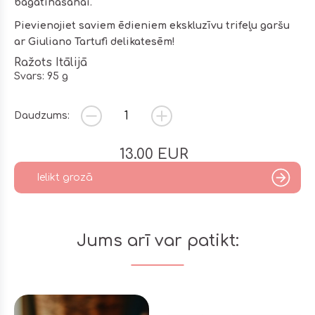
bagātināšanai
.
Pievienojiet saviem ēdieniem ekskluzīvu trifeļu garšu
ar Giuliano Tartufi delikatesēm!
Ražots Itālijā
Svars: 95 g
Daudzums:
13.00
EUR
Ielikt grozā
Jums arī var patikt: