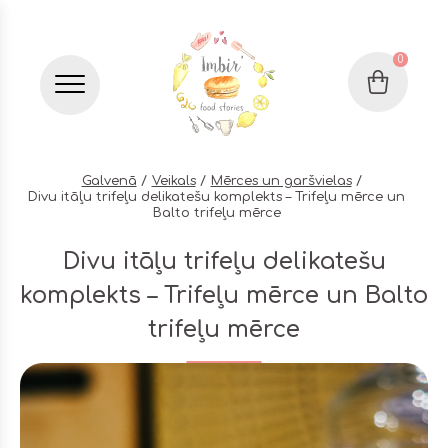
0
Grozs
Бургер меню
Galvenā
Veikals
Mērces un garšvielas
Divu itāļu trifeļu delikatešu komplekts – Trifeļu mērce un
Balto trifeļu mērce
Divu itāļu trifeļu delikatešu
komplekts – Trifeļu mērce un Balto
trifeļu mērce