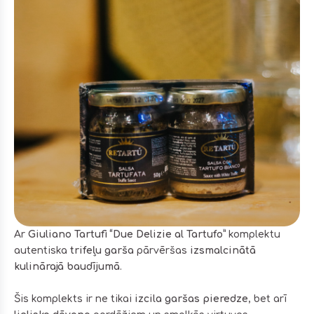
Ar
Giuliano Tartufi “Due Delizie al Tartufo”
komplektu
autentiska
trifeļu garša
pārvēršas
izsmalcinātā
kulinārajā baudījumā
.
Šis komplekts ir ne tikai
izcila garšas pieredze
, bet arī