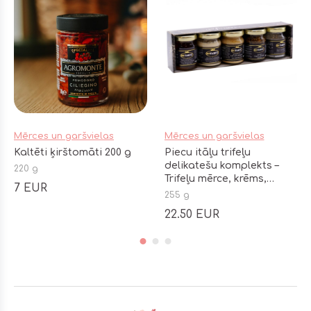
Mērces un garšvielas
Mērces un garšvielas
Kaltēti ķirštomāti 200 g
Piecu itāļu trifeļu
delikatešu komplekts –
220 g
Trifeļu mērce, krēms,
7 EUR
īpašais sāls un medus
255 g
22.50 EUR
Footer