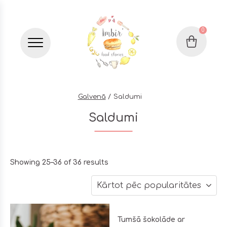
0
Grozs
Бургер меню
Galvenā
Saldumi
Saldumi
Sorted
Showing 25–36 of 36 results
by
Kārtot pēc popularitātes
popularity
Tumšā šokolāde ar