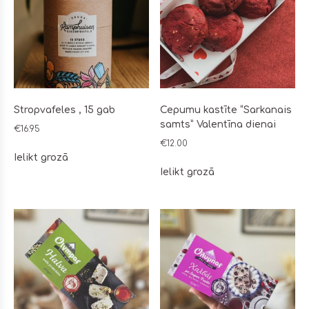
Stropvafeles , 15 gab
Cepumu kastīte “Sarkanais
samts” Valentīna dienai
€
16.95
€
12.00
Ielikt grozā
Ielikt grozā