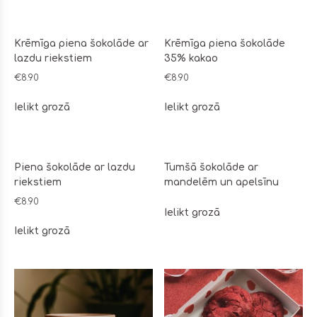
Krēmīga piena šokolāde ar
Krēmīga piena šokolāde
lazdu riekstiem
35% kakao
€
8.90
€
8.90
Ielikt grozā
Ielikt grozā
Piena šokolāde ar lazdu
Tumšā šokolāde ar
riekstiem
mandelēm un apelsīnu
€
8.90
Ielikt grozā
Ielikt grozā