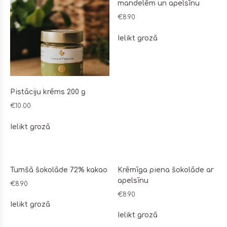
mandelēm un apelsīnu
€
8.90
Ielikt grozā
Pistāciju krēms 200 g
€
10.00
Ielikt grozā
Tumšā šokolāde 72% kakao
Krēmīga piena šokolāde ar
apelsīnu
€
8.90
€
8.90
Ielikt grozā
Ielikt grozā