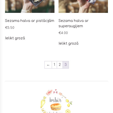
Sezama halva ar pistācijām
Sezama halva ar
superaugļiem
€
5.50
€
4.00
Ielikt grozā
Ielikt grozā
←
1
2
3
Footer